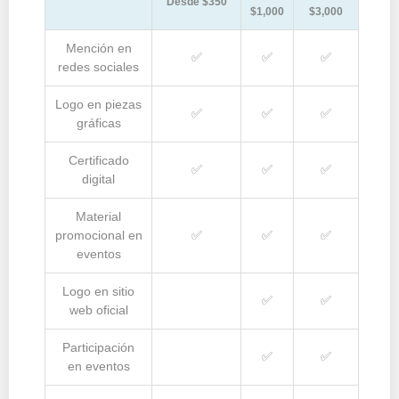
Desde $350
$1,000
$3,000
Mención en
✅
✅
✅
redes sociales
Logo en piezas
✅
✅
✅
gráficas
Certificado
✅
✅
✅
digital
Material
promocional en
✅
✅
✅
eventos
Logo en sitio
✅
✅
web oficial
Participación
✅
✅
en eventos