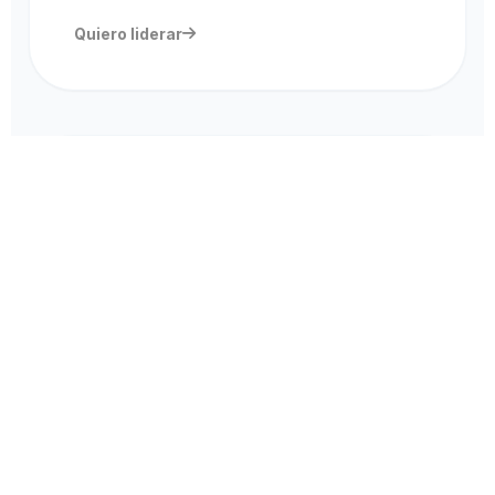
Quiero liderar
Alianzas Estratégicas
Exclusivo para ONGs. No reemplazamos a las
organizaciones; las fortalecemos con
capacitación, recursos y programas educativos
de valor.